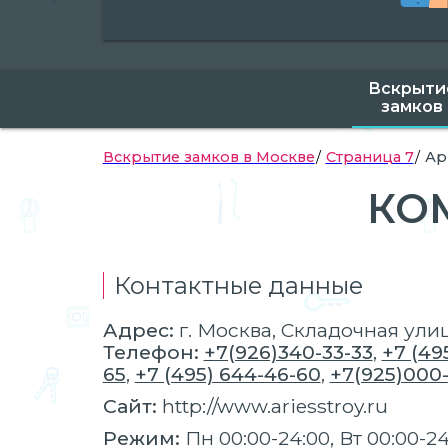
Вскрыти
замков
Вскрытие замков в Москве
Страница 7
Ар
КО
Контактные данные
Адрес:
г.
Москва
, Складочная улица
Телефон:
+7(926)340-33-33
,
+7 (49
65
,
+7 (495) 644-46-60
,
+7(925)000
Сайт:
http://www.ariesstroy.ru
Режим:
Пн 00:00-24:00, Вт 00:00-24