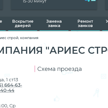
15-30 минут
е
Вскрытие
Замена
Ремонт
дверей
замка
замков
иес строй, компания
МПАНИЯ "АРИЕС СТР
Схема проезда
, 1 ст13
5) 664-63-
-40-44
:00, Ср