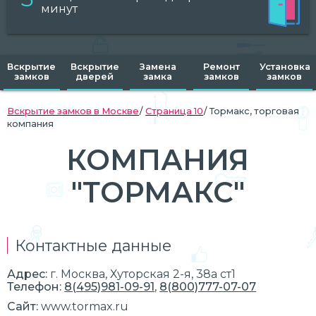
минут
Вскрытие
Вскрытие
Замена
Ремонт
Установка
замков
дверей
замка
замков
замков
Вскрытие замков в Москве
Страница 10
Тормакс, торговая
компания
КОМПАНИЯ
"ТОРМАКС"
Контактные данные
Адрес:
г.
Москва
, Хуторская 2-я, 38а ст1
Телефон:
8(495)981-09-91
,
8(800)777-07-07
Сайт:
www.tormax.ru