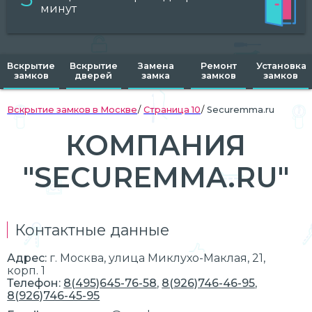
минут
Вскрытие
Вскрытие
Замена
Ремонт
Установка
замков
дверей
замка
замков
замков
Вскрытие замков в Москве
Страница 10
Securemma.ru
КОМПАНИЯ
"SECUREMMA.RU"
Контактные данные
Адрес:
г.
Москва
, улица Миклухо-Маклая, 21,
корп. 1
Телефон:
8(495)645-76-58
,
8(926)746-46-95
,
8(926)746-45-95