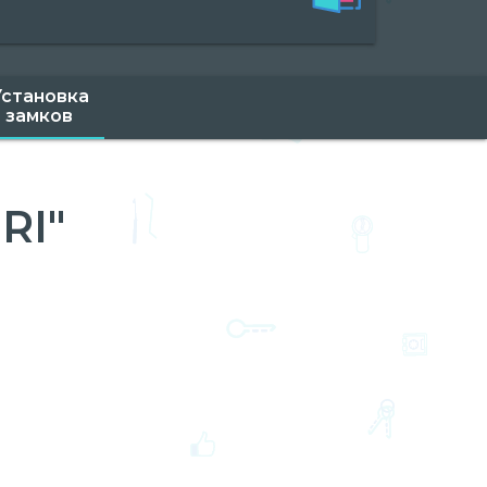
Установка
замков
RI"