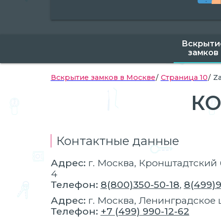
Вскрыти
замков
Вскрытие замков в Москве
Страница 10
Z
КО
Контактные данные
Адрес:
г.
Москва
, Кронштадтский бу
4
Телефон:
8(800)350-50-18
,
8(499)9
Адрес:
г.
Москва
, Ленинградское ш
Телефон:
+7 (499) 990-12-62