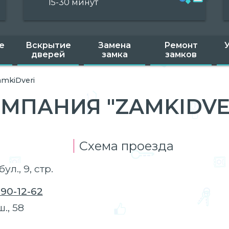
15-30 минут
е
Вскрытие
Замена
Ремонт
дверей
замка
замков
amkiDveri
МПАНИЯ "ZAMKIDVE
Схема проезда
л., 9, стр.
90-12-62
., 58