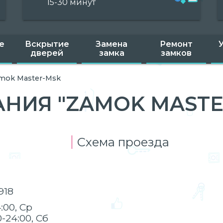
15-30 минут
е
Вскрытие
Замена
Ремонт
дверей
замка
замков
mok Master-Msk
НИЯ "ZAMOK MASTE
Схема проезда
918
:00, Ср
0-24:00, Сб