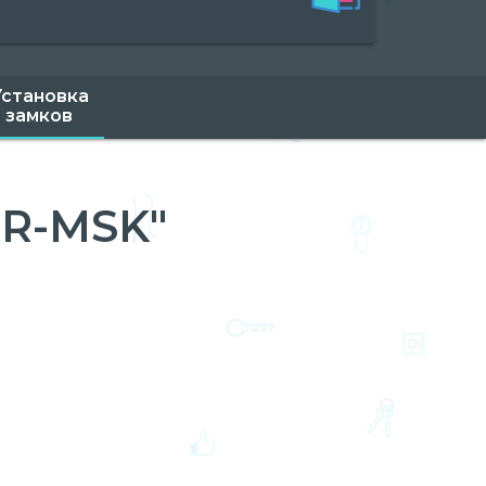
Установка
замков
R-MSK"