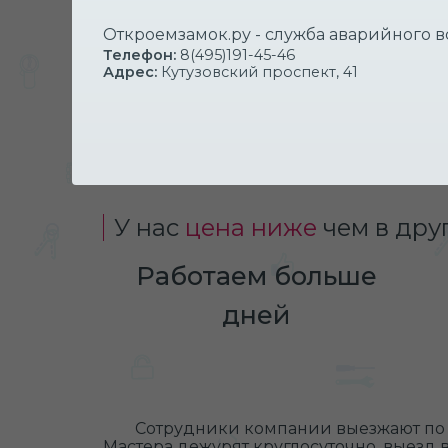
Вскрытие квартиры
Откроемзамок.ру - служба аварийного 
Замена врезного замка
Телефон:
8(495)191-45-46
Адрес:
Кутузовский проспект, 41
Ремонт цилиндрового замка
Установка врезного замка
У нас
цена ниже
чем в дру
Работаем больше
дней
Сотрудники компании выезжают по 
Мастера дежурят круглосуточно, выезд