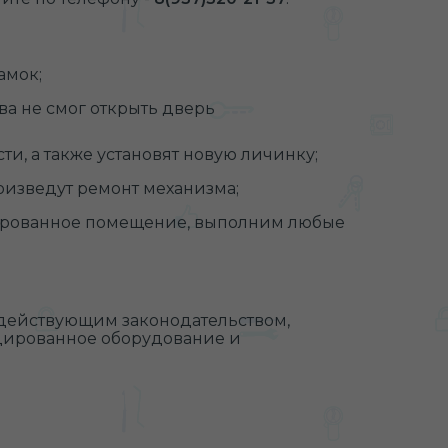
амок;
ва не смог открыть дверь
и, а также установят новую личинку;
оизведут ремонт механизма;
зированное помещение, выполним любые
с действующим законодательством,
цированное оборудование и