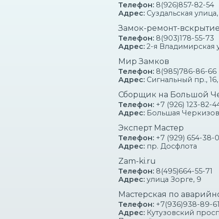
Телефон:
8(926)857-82-54
Адрес:
Суздальская улица, 
Замок-ремонт-вскрыти
Телефон:
8(903)178-55-73
Адрес:
2-я Владимирская у
!
Мир Замков
СПРАВО
ЗАКАЗЫ
Телефон:
8(985)786-86-66
СЛУЖБ ВСКР
КОВ!
Адрес:
Сигнальный пр., 16, 
Сборщик на Большой Ч
Телефон:
+7 (926) 123-82-4
Адрес:
Большая Черкизовска
Эксперт Мастер
НА УСЛУГИ АВАРИЙНОЙ 
Телефон:
+7 (929) 654-38-
Адрес:
пр. Досфлота
Zam-ki.ru
ать в
районе Капотня?
Телефон:
8(495)664-55-71
Адрес:
улица Зорге, 9
Мастерская по аварийн
Стоимость услуг ком
операции. На сайте ука
СТОИМОСТЬ
Телефон:
+7(936)938-89-6
нестандартных случаях 
Адрес:
Кутузовский проспе