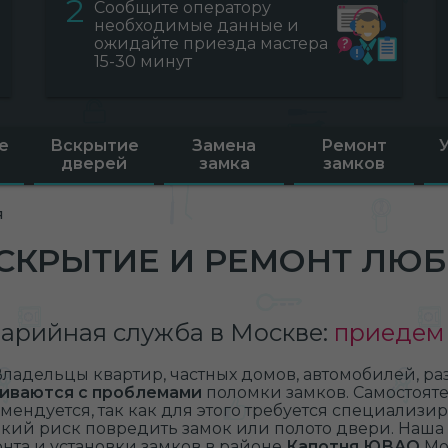
2
Сообщите оператору
необходимые данные и
ожидайте приезда мастера
15-30 минут
е
Вскрытие
Замена
Ремонт
дверей
замка
замков
я
СКРЫТИЕ И РЕМОНТ ЛЮ
арийная служба в Москве:
приедем 
Владельцы квартир, частных домов, автомобилей, 
иваются с проблемами
поломки замков. Самостояте
мендуется, так как для этого требуется специализи
кий риск повредить замок или полото двери. Наша 
нта и установки замков в районе
Капотня ЮВАО
Мо