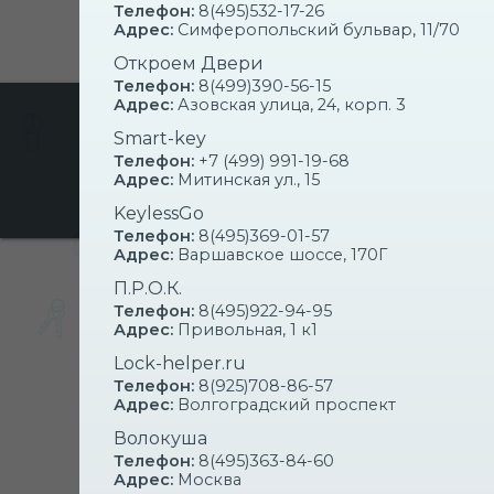
Телефон:
8(495)532-17-26
Адрес:
Симферопольский бульвар, 11/70
Откроем Двери
Телефон:
8(499)390-56-15
Адрес:
Азовская улица, 24, корп. 3
ИЩЕМ ПАРТНЕРОВ
Smart-key
ПРЕДОСТАВЛЯЕМ 
Телефон:
+7 (499) 991-19-68
НА ВСКРЫТИЕ ЗАМ
Адрес:
Митинская ул., 15
KeylessGo
Телефон:
8(495)369-01-57
Адрес:
Варшавское шоссе, 170Г
П.Р.О.К.
ЦЕНЫ 
Телефон:
8(495)922-94-95
Адрес:
Привольная, 1 к1
Lock-helper.ru
Какую услугу можно заказ
Телефон:
8(925)708-86-57
Адрес:
Волгоградский проспект
Волокуша
УСЛУГА
Телефон:
8(495)363-84-60
Адрес:
Москва