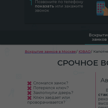
1
Позвоните по телефону
показать
или закажите
звонок
Вскрыти
замков
Вскрытие замков в Москве
ЮВАО
Капотн
СРОЧНОЕ В
Ав
Сломался замок?
Потерялся ключ?
Захлопнули дверь?
стак
Ключ заедает или
реко
проворачивается?
высо
ремо