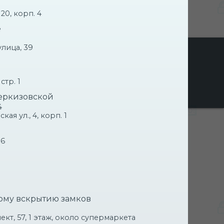
20, корп. 4
е
лица, 39
ЧНИК
ЫТИЯ
стр. 1
еркизовской
4
я ул., 4, корп. 1
СЛУЖБЫ
06
ому вскрытию замков
пании зависит от типа и сложности
зан
прайс-лист
на основные операции. В
1
стоимость рассчитывается
кт, 57, 1 этаж, около супермаркета