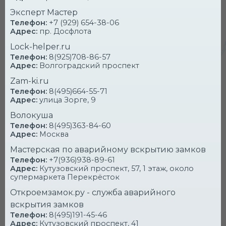
ДВЕРЕЙ И РЕМОНТ
Эксперт Мастер
ЗАМКОВ
Телефон:
+7 (929) 654-38-06
Адрес:
пр. Досфлота
Lock-helper.ru
Низкие цены и
оперативность
Телефон:
8(925)708-86-57
Адрес:
Волгоградский проспект
Zam-ki.ru
УСЛУГА
СТОИМОСТЬ
Телефон:
8(495)664-55-71
Адрес:
улица Зорге, 9
700
Вскрытие квартиры
от
руб.
Волокуша
Телефон:
8(495)363-84-60
900
Замена врезного замка
от
руб.
Адрес:
Москва
Мастерская по аварийному вскрытию замков
900
Ремонт цилиндрового замка
от
руб.
Телефон:
+7(936)938-89-61
Адрес:
Кутузовский проспект, 57, 1 этаж, около
супермаркета Перекрёсток
800
Установка врезного замка
от
руб.
Откроемзамок.ру - служба аварийного
вскрытия замков
В ЮЗАО выезжаем на заказ
в течении
Телефон:
8(495)191-45-46
нескольких минут
после оформления заявки. Мы
Адрес:
Кутузовский проспект, 41