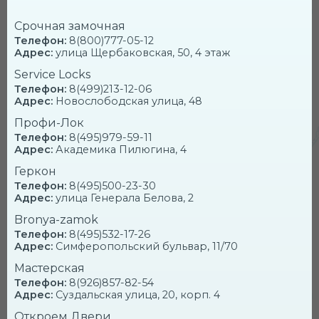
современных дверей, поэтому вам не придется
приобретать их самостоятельно.
Срочная замочная
Телефон:
8(800)777-05-12
Большой опыт и профессионализм
Адрес:
улица Щербаковская, 50, 4 этаж
мастеров нашей компании, позволяет оказывать
широкий спектр услуг в ЮЗАО по телефону
Service Locks
8(937)320-21-37
:
Телефон:
8(499)213-12-06
Адрес:
Новослободская улица, 48
по вскрытию квартир, автомобилей и
Профи-Лок
сейфов;
по установке, врезке и замене замка;
Телефон:
8(495)979-59-11
Адрес:
Академика Пилюгина, 4
по ремонту замка: замене личинки,
подгонке элементов механизма;
Геркон
по установке и перекодировке электронных
Телефон:
8(495)500-23-30
замков.
Адрес:
улица Генерала Белова, 2
Bronya-zamok
Телефон:
8(495)532-17-26
Адрес:
Симферопольский бульвар, 11/70
Работаем со всеми
брендами
Мастерская
замков
Телефон:
8(926)857-82-54
Адрес:
Суздальская улица, 20, корп. 4
Откроем Двери