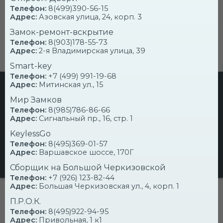
Телефон:
8(499)390-56-15
Адрес:
Азовская улица, 24, корп. 3
Замок-ремонт-вскрытие
Телефон:
8(903)178-55-73
Адрес:
2-я Владимирская улица, 39
Smart-key
Телефон:
+7 (499) 991-19-68
Адрес:
Митинская ул., 15
ИЩЕМ ПАРТНЕРОВ!
Мир Замков
ПРЕДОСТАВЛЯЕМ ЗАКАЗЫ НА
Телефон:
8(985)786-86-66
ВСКРЫТИЕ ЗАМКОВ!
Адрес:
Сигнальный пр., 16, стр. 1
KeylessGo
СПРАВОЧНИК
Телефон:
8(495)369-01-57
Адрес:
Варшавское шоссе, 170Г
СЛУЖБ ВСКРЫТИЯ
Сборщик на Большой Черкизовской
Телефон:
+7 (926) 123-82-44
Адрес:
Большая Черкизовская ул., 4, корп. 1
П.Р.О.К.
ЦЕНЫ НА ВСКРЫТИЕ
Телефон:
8(495)922-94-95
Адрес:
Привольная, 1 к1