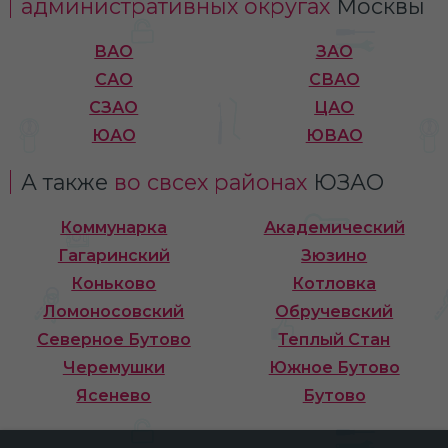
административных округах
Москвы
ВАО
ЗАО
САО
СВАО
СЗАО
ЦАО
ЮАО
ЮВАО
А также
во свсех районах
ЮЗАО
Коммунарка
Академический
Гагаринский
Зюзино
Коньково
Котловка
Ломоносовский
Обручевский
Северное Бутово
Теплый Стан
Черемушки
Южное Бутово
Ясенево
Бутово