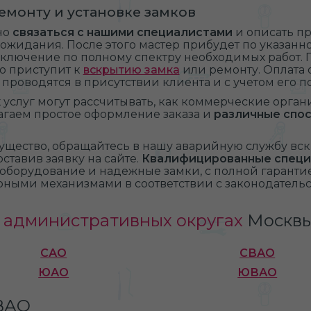
емонту и установке замков
но
связаться с нашими специалистами
и описать пр
жидания. После этого мастер прибудет по указанно
аключение по полному спектру необходимых работ. 
о приступит к
вскрытию замка
или ремонту. Оплата 
 проводятся в присутствии клиента и с учетом его 
слуг могут рассчитывать, как коммерческие органи
агаем простое оформление заказа и
различные спо
ущество, обращайтесь в нашу аварийную службу вс
ставив заявку на сайте.
Квалифицированные спец
оборудование и надежные замки, с полной гаранти
рными механизмами в соответствии с законодательс
х административных округах
Москв
САО
СВАО
ЮАО
ЮВАО
ВАО