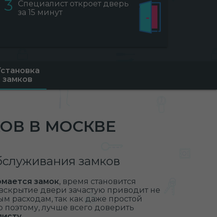
3
Специалист откроет дверь
за 15 минут
Установка
замков
ОВ В МОСКВЕ
бслуживания замков
омается замок
, время становится
 вскрытие двери зачастую приводит не
м расходам, так как даже простой
 поэтому, лучше всего доверить
листу
.