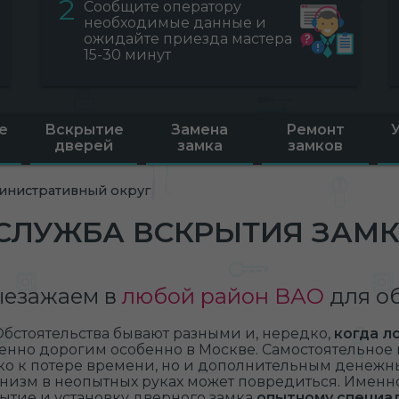
2
Сообщите оператору
необходимые данные и
ожидайте приезда мастера
15-30 минут
е
Вскрытие
Замена
Ремонт
дверей
замка
замков
инистративный округ
СЛУЖБА ВСКРЫТИЯ ЗАМК
езажаем в
любой район ВАО
для о
Обстоятельства бывают разными и, нередко,
когда л
енно дорогим особенно в Москве. Самостоятельное
ко к потере времени, но и дополнительным денежны
низм в неопытных руках может повредиться. Именно
ытие и установку дверного замка
опытному специа