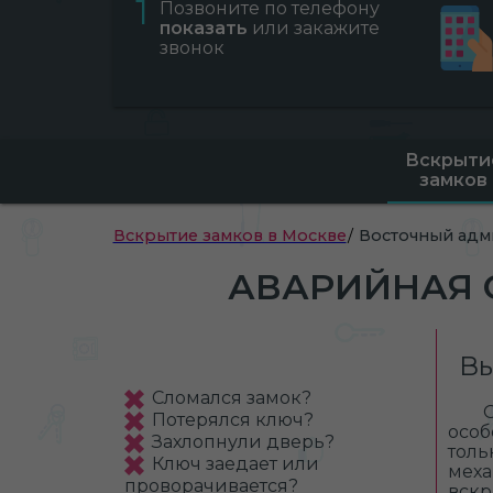
1
Позвоните по телефону
показать
или закажите
звонок
Вскрыти
замков
Вскрытие замков в Москве
Восточный адм
АВАРИЙНАЯ 
Вы
Сломался замок?
Потерялся ключ?
особ
Захлопнули дверь?
толь
Ключ заедает или
меха
проворачивается?
вскр