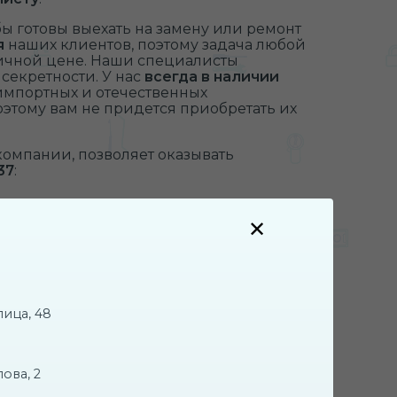
 готовы выехать на замену или ремонт
я
наших клиентов, поэтому задача любой
тичной цене. Наши специалисты
секретности. У нас
всегда в наличии
импортных и отечественных
этому вам не придется приобретать их
омпании, позволяет оказывать
37
:
тов механизма;
ица, 48
ова, 2