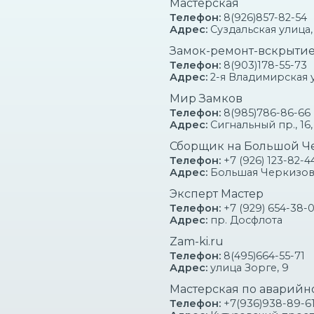
Мастерская
Телефон:
8(926)857-82-54
Адрес:
Суздальская улица, 
Замок-ремонт-вскрыти
Телефон:
8(903)178-55-73
Адрес:
2-я Владимирская у
Мир Замков
!
Телефон:
8(985)786-86-66
СПРАВО
ЗАКАЗЫ
Адрес:
Сигнальный пр., 16, 
СЛУЖБ ВСКР
КОВ!
Сборщик на Большой Ч
Телефон:
+7 (926) 123-82-4
Адрес:
Большая Черкизовска
Эксперт Мастер
Телефон:
+7 (929) 654-38-
СКРЫТИЕ ДВЕРЕЙ И РЕМ
Адрес:
пр. Досфлота
Zam-ki.ru
Телефон:
8(495)664-55-71
сть
Адрес:
улица Зорге, 9
Мастерская по аварийн
В ВАО выезжаем на 
Телефон:
+7(936)938-89-6