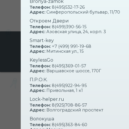
Bronya-zamok
Телефон:
8(495)532-17-26
Адрес:
Симферопольский бульвар, 11/70
Откроем Двери
Телефон:
8(499)390-56-15
Адрес:
Азовская улица, 24, корп. 3
Smart-key
ИЩЕМ ПАРТНЕРОВ
Телефон:
+7 (499) 991-19-68
ПРЕДОСТАВЛЯЕМ 
Адрес:
Митинская ул., 15
НА ВСКРЫТИЕ ЗАМ
KeylessGo
Телефон:
8(495)369-01-57
Адрес:
Варшавское шоссе, 170Г
П.Р.О.К.
Телефон:
8(495)922-94-95
ЦЕНЫ НА В
Адрес:
Привольная, 1 к1
Lock-helper.ru
Телефон:
8(925)708-86-57
Низкие цены и
оперативно
Адрес:
Волгоградский проспект
Волокуша
Телефон:
8(495)363-84-60