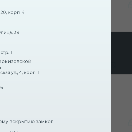
20, корп. 4
е
лица, 39
ЧНИК
стр. 1
ЫТИЯ
еркизовской
4
я ул., 4, корп. 1
06
ОНТ ЗАМКОВ
ому вскрытию замков
заказ
в течении нескольких минут
1