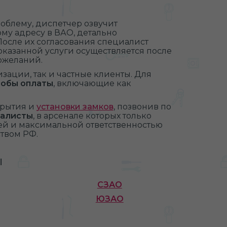
облему, диспетчер озвучит
му адресу в ВАО, детально
После их согласования специалист
оказанной услуги осуществляется после
пожеланий.
зации, так и частные клиенты. Для
собы оплаты
, включающие как
крытия и
установки замков
, позвонив по
иалисты
, в арсенале которых только
ей и максимальной ответственностью
твом РФ.
ы
СЗАО
ЮЗАО